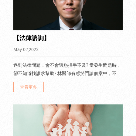
【法律諮詢】
May 02,2023
遇到法律問題，會不會讓您措手不及? 當發生問題時，
卻不知道找誰求幫助? 林醫師有感於門診個案中，不少
因為法律事件造成的身心症候群。期盼當事者除了在診
查看更多
療過程獲得舒緩，亦期待有專業的法律工作者可以協助
釐清