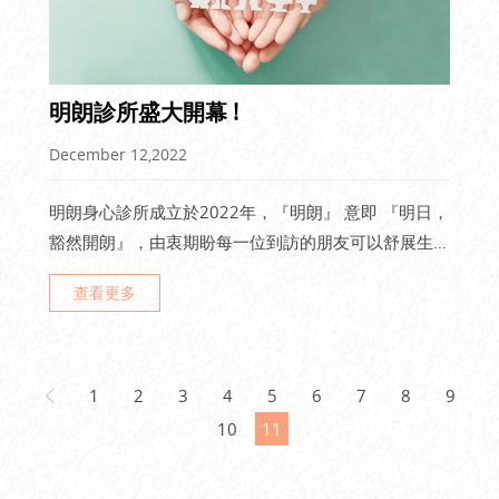
明朗診所盛大開幕 !
December 12,2022
明朗身心診所成立於2022年，『明朗』 意即 『明日，
豁然開朗』，由衷期盼每一位到訪的朋友可以舒展生理
或心靈，有我們的陪伴，讓您在未來的生活放鬆自在。
查看更多
1
2
3
4
5
6
7
8
9
10
11