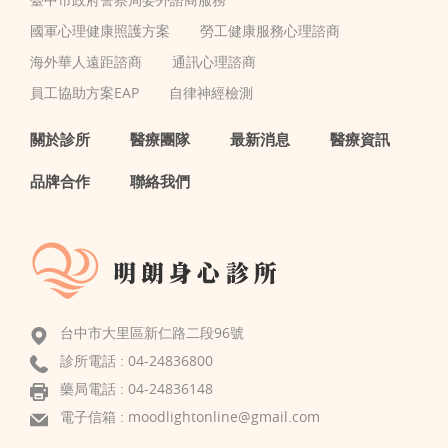
國軍心理健康照護方案
勞工健康服務心理諮商
海外華人遠距諮商
通訊心理諮商
員工協助方案EAP
自律神經檢測
關於診所
醫療團隊
最新消息
醫療資訊
品牌合作
聯絡我們
台中市大里區新仁路二段96號
診所電話 :
04-24836800
藥局電話 : 04-24836148
電子信箱 :
moodlightonline@gmail.com