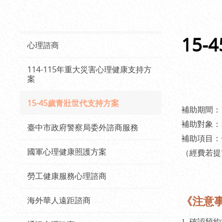
15
心理諮商
114-115年重大災害心理健康支持方
案
15-45歲青壯世代支持方案
補助期間：1
補助對象：1
臺中市政府警察局委外諮商服務
補助項目：
國軍心理健康照護方案
（經費若提
勞工健康服務心理諮商
海外華人遠距諮商
《注意
1. 確認預