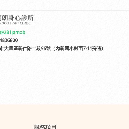
@281jamob
836800
市大里區新仁路二段96號（內新國小對面7-11旁邊)
服務項目