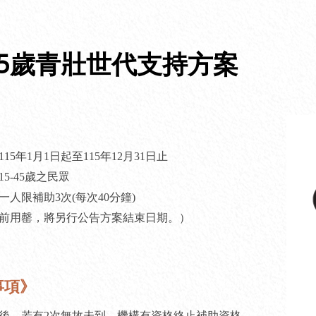
-45歲青壯世代支持方案
15年1月1日起至115年12月31日止
5-45歲之民眾
一人限補助3次(每次40分鐘)
前用罄，將另行公告方案結束日期。）
事項》
約後，若有
2次
無故未到，機構有資格終止補助資格。