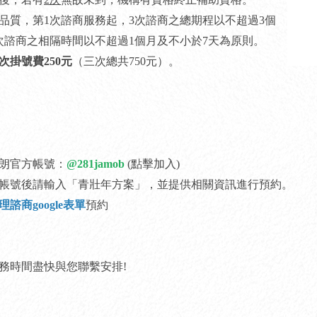
服務品質，第1次諮商服務起，3次諮商之總期程以不超過3個
次諮商之相隔時間以不超過1個月及不小於7天為原則。
次掛號費250元
（三次總共750元）。
朗官方帳號：
@281jamob
(點擊加入)
帳號後請輸入「青壯年方案」，並提供相關資訊進行預約。
理諮商google表單
預約
務時間盡快與您聯繫安排!