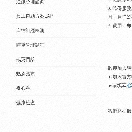
通訊心理諮商
2. 確保
員工協助方案EAP
月；且任2
3. 費用：
每
自律神經檢測
體重管理諮詢
戒菸門診
歡迎加入明
點滴治療
►加入官方
►或填寫
心
身心科
健康檢查
我們將在服