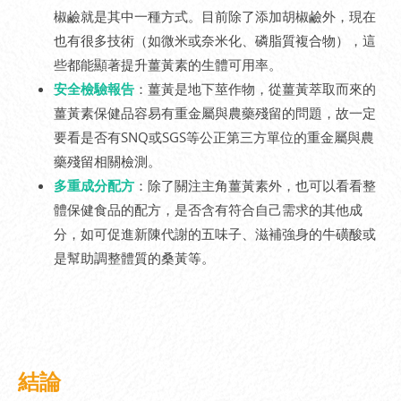
椒鹼就是其中一種方式。目前除了添加胡椒鹼外，現在
也有很多技術（如微米或奈米化、磷脂質複合物），這
些都能顯著提升薑黃素的生體可用率。
安全檢驗報告
：薑黃是地下莖作物，從薑黃萃取而來的
薑黃素保健品容易有重金屬與農藥殘留的問題，故一定
要看是否有SNQ或SGS等公正第三方單位的重金屬與農
藥殘留相關檢測。
多重成分配方
：除了關注主角薑黃素外，也可以看看整
體保健食品的配方，是否含有符合自己需求的其他成
分，如可促進新陳代謝的五味子、滋補強身的牛磺酸或
是幫助調整體質的桑黃等。
結論