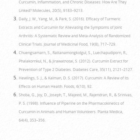
Curcumin, Inflammation, and Chronic Diseases: How Are They
Linked? Molecules, 20(5), 9183–9213.
Daily, J. W., Yang, M., & Park, S. (2016). Efficacy of Turmeric
Extracts and Curcumin for Alleviating the Symptoms of Joint
Arthritis: A Systematic Review and Meta-Analysis of Randomized
Clinical Trials. Journal of Medicinal Food, 19(8), 717–729.
Chuengsamarn, S., Rattanamongkolgul, S., Luechapudiporn, R.,
Phalakornkul, N., & Jirawatnotai, S. (2012). Curcumin Extract for
Prevention of Type 2 Diabetes. Diabetes Care, 35(11), 2121–2127.
Hewlings, S. J., & Kalman, D. S. (2017). Curcumin: A Review of Its
Effects on Human Health. Foods, 6(10), 92.
Shoba, G., Joy, D., Joseph, T., Majeed, M., Rajendran, R., & Srinivas,
P. S. (1998). Influence of Piperine on the Pharmacokinetics of
Curcumin in Animals and Human Volunteers. Planta Medica,
64(4), 353–356.