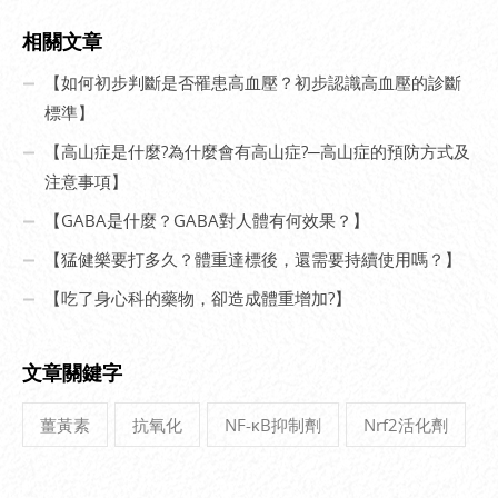
相關文章
【如何初步判斷是否罹患高血壓？初步認識高血壓的診斷
標準】
【高山症是什麼?為什麼會有高山症?─高山症的預防方式及
注意事項】
【GABA是什麼？GABA對人體有何效果？】
【猛健樂要打多久？體重達標後，還需要持續使用嗎？】
【吃了身心科的藥物，卻造成體重增加?】
文章關鍵字
薑黃素
抗氧化
NF-κB抑制劑
Nrf2活化劑