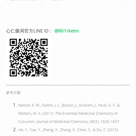
心仁藥局官方LINE ID：
@861rketm
參考文獻
Nelson, K. M., Dahlin, J. L., Bisson, J., Graham, J., Pauli, G. F., &
Walters, M. A. (2017). The Essential Medicinal Chemistry of
Curcumin. Journal of Medicinal Chemistry, 60(5), 1620–1637.
He, Y., Yue, Y., Zheng, X., Zhang, K., Chen, S., & Du, Z. (2015).