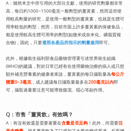
A：雖然本文中所引用的大部分文獻，使用的研究劑量都非常
高，每日約1000~1500毫克一般劑型的薑黃素，然而這些使
用較高劑量的研究，是使用一般劑型的薑黃素，也就是生體可
用率較低的劑型，然而，目前市面上許多薑黃素的保健食品，
都是使用較高生體可用率的劑型(如微米或奈米化、磷脂質複
合物)，因此，只要
遵照各產品所指示的劑量服用
即可。
此外，根據衛生福利部食品藥物管理署引述世界衛生組織
(WHO)的建議，對於日常已經有在使用藥物治療的病人或只想
額外補充營養素的健康者來說，薑黃素的每日攝取量為
每公斤
體重0~3毫克
，成人建議每日攝取量最多在
200毫克以內
即
可，攝取過量要注意可能導致腹瀉、噁心等副作用。
Q：市售「薑黃飲」有效嗎？
A：有沒有效還是需要著重在
含量是否足夠
！此外，尚需要
注
意含糖量
，很多薑黃飲為了口感加了大量的糖或果凍，反而增