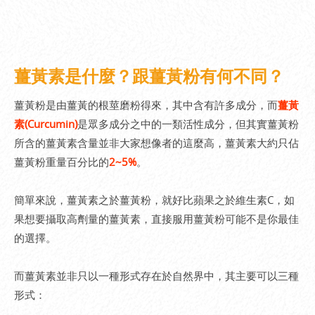
薑黃素是什麼？跟薑黃粉有何不同？
薑黃粉是由薑黃的根莖磨粉得來，其中含有許多成分，而
薑黃
素(Curcumin)
是眾多成分之中的一類活性成分，但其實薑黃粉
所含的薑黃素含量並非大家想像者的這麼高，薑黃素大約只佔
薑黃粉重量百分比的
2~5%
。
簡單來說，薑黃素之於薑黃粉，就好比蘋果之於維生素C，如
果想要攝取高劑量的薑黃素，直接服用薑黃粉可能不是你最佳
的選擇。
而薑黃素並非只以一種形式存在於自然界中，其主要可以三種
形式：