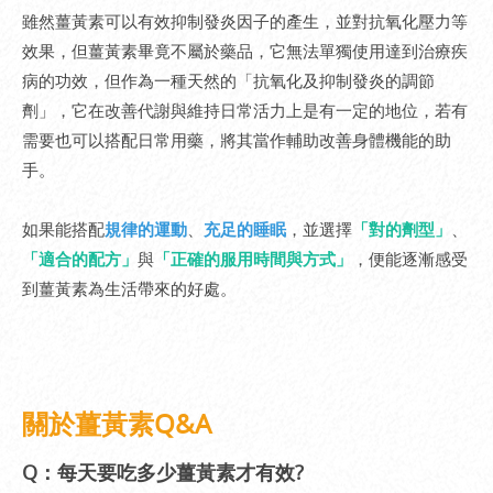
雖然薑黃素可以有效抑制發炎因子的產生，並對抗氧化壓力等
效果，但薑黃素畢竟不屬於藥品，它無法單獨使用達到治療疾
病的功效，但作為一種天然的「抗氧化及抑制發炎的調節
劑」，它在改善代謝與維持日常活力上是有一定的地位，若有
需要也可以搭配日常用藥，將其當作輔助改善身體機能的助
手。
如果能搭配
規律的運動
、
充足的睡眠
，並選擇
「對的劑型」
、
「適合的配方」
與
「正確的服用時間與方式」
，便能逐漸感受
到薑黃素為生活帶來的好處。
關於薑黃素Q&A
Q：每天要吃多少薑黃素才有效?