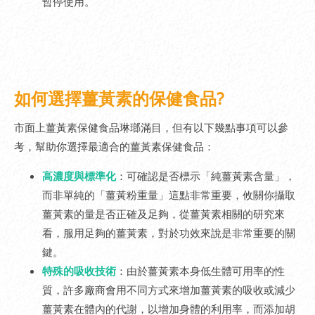
暫停使用。
如何選擇薑黃素的保健食品?
市面上薑黃素保健食品琳瑯滿目，但有以下幾點事項可以參
考，幫助你選擇最適合的薑黃素保健食品：
高濃度與標準化
：可確認是否標示「純薑黃素含量」，
而非單純的「薑黃粉重量」這點非常重要，攸關你攝取
薑黃素的量是否正確及足夠，從薑黃素相關的研究來
看，服用足夠的薑黃素，對於功效來說是非常重要的關
鍵。
特殊的吸收技術
：由於薑黃素本身低生體可用率的性
質，許多廠商會用不同方式來增加薑黃素的吸收或減少
薑黃素在體內的代謝，以增加身體的利用率，而添加胡