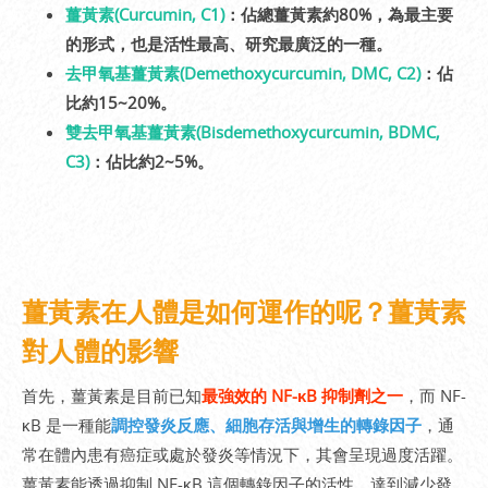
薑黃素(Curcumin, C1)
：佔總薑黃素約80%，為最主要
的形式，也是活性最高、研究最廣泛的一種。
去甲氧基薑黃素(Demethoxycurcumin, DMC, C2)
：佔
比約15~20%。
雙去甲氧基薑黃素(Bisdemethoxycurcumin, BDMC,
C3)
：佔比約2~5%。
薑黃素在人體是如何運作的呢？薑黃素
對人體的影響
首先，薑黃素是目前已知
最強效的 NF-κB 抑制劑之一
，而 NF-
κB 是一種能
調控發炎反應、細胞存活與增生的轉錄因子
，通
常在體內患有癌症或處於發炎等情況下，其會呈現過度活躍。
薑黃素能透過抑制 NF-κB 這個轉錄因子的活性，達到減少發