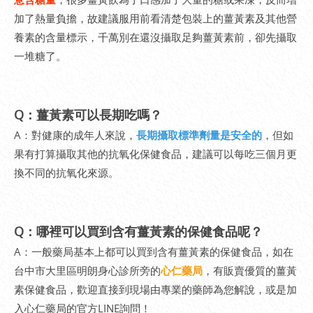
加了熱量負擔，故建議服用前看清楚包裝上的薑黃素及其他營
養素的含量標示，千萬別在還沒攝取足夠薑黃素前，卻先攝取
一堆糖了。
Q：薑黃素可以長期吃嗎？
A：對健康的成年人來說，
長期攝取標準劑量是安全的
，但如
果有打算攝取其他的抗氧化保健食品，建議可以每吃三個月更
換不同的抗氧化來源。
Q：哪裡可以買到含有薑黃素的保健食品呢？
A：一般藥局基本上都可以買到含有薑黃素的保健食品，如在
台中市大里區明朗身心診所旁的
心仁藥局
，有販賣優質的薑黃
素保健食品，歡迎直接到現場由專業的藥師為您解說，或是加
入心仁藥局的官方LINE詢問！