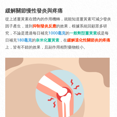
緩解關節慢性發炎與疼痛
從上述薑黃素在體內的作用機轉，就能知道薑黃素可減少發炎
因子產生，達到
抑制發炎反應
的效果，根據系統回顧眾多研
究，不論是透過每日補充
1000毫克
的
一般劑型薑黃素
或是每
日補充
180毫克
的
奈米化薑黃素
，在
緩解退化性關節炎的疼痛
上，皆有不錯的效果，且副作用相對藥物較小。