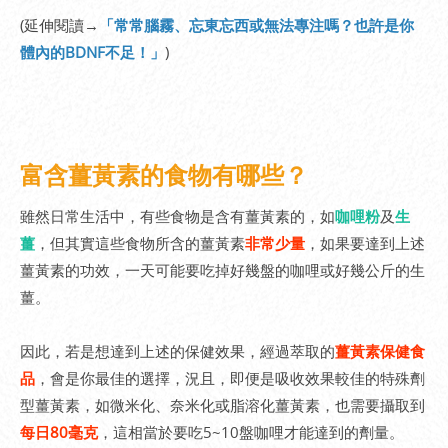
(延伸閱讀→
「常常腦霧、忘東忘西或無法專注嗎？也許是你
體內的BDNF不足！」
)
富含薑黃素的食物有哪些？
雖然日常生活中，有些食物是含有薑黃素的，如
咖哩粉
及
生
薑
，但其實這些食物所含的薑黃素
非常少量
，如果要達到上述
薑黃素的功效，一天可能要吃掉好幾盤的咖哩或好幾公斤的生
薑。
因此，若是想達到上述的保健效果，經過萃取的
薑黃素保健食
品
，會是你最佳的選擇，況且，即便是吸收效果較佳的特殊劑
型薑黃素，如微米化、奈米化或脂溶化薑黃素，也需要攝取到
每日80毫克
，這相當於要吃5~10盤咖哩才能達到的劑量。