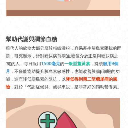
幫助代謝與調節血糖
現代人的飲食大部分屬於精緻澱粉，容易產生胰島素阻抗的問
題，研究顯示，針對糖尿病前期(血糖值介於正常與糖尿病之
間)的人，每日服用
1500毫克
的
一般型薑黃素
，持續
服用9個
月
，不僅能協助提升胰島素敏感性，也能改善胰臟β細胞的功
能，進而降低胰島素的阻抗，以
降低得到第二型糖尿病的風
險
，對於「代謝症候群」族群來說，是非常好的輔助營養素。