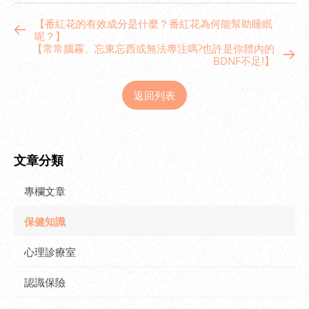
【番紅花的有效成分是什麼？番紅花為何能幫助睡眠
呢？】
【常常腦霧、忘東忘西或無法專注嗎?也許是你體內的
BDNF不足!】
返回列表
文章分類
專欄文章
保健知識
心理診療室
認識保險