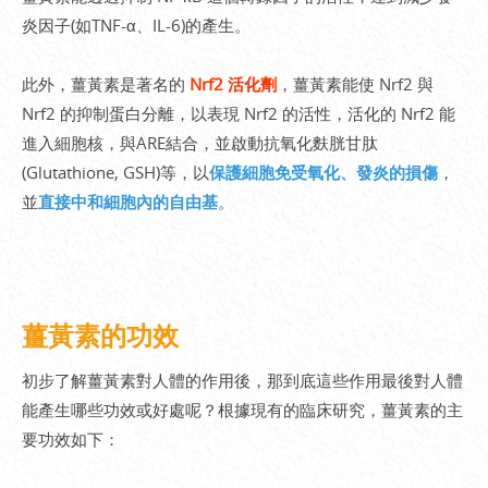
炎因子(如TNF-α、IL-6)的產生。
此外，薑黃素是著名的
Nrf2 活化劑
，薑黃素能使 Nrf2 與
Nrf2 的抑制蛋白分離，以表現 Nrf2 的活性，活化的 Nrf2 能
進入細胞核，與ARE結合，並啟動抗氧化麩胱甘肽
(Glutathione, GSH)等，以
保護細胞免受氧化、發炎的損傷
，
並
直接中和細胞內的自由基
。
薑黃素的功效
初步了解薑黃素對人體的作用後，那到底這些作用最後對人體
能產生哪些功效或好處呢？根據現有的臨床研究，薑黃素的主
要功效如下：