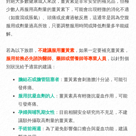
對絕大多數健康成人來說，薑黃素是非常安全的補充品，但極
少數人再服用高劑量的薑黃素下，可能會出現輕微的消化不適
（如腹瀉或脹氣）、頭痛或皮膚過敏反應，這通常是因為空腹
服用或劑量過高所致，只要調整服用時間或降低劑量多半能緩
解。
若為以下族群，
不建議服用薑黃素
，如果一定要補充薑黃素，
服用前務必先諮詢醫師、藥師或營養師等專業人員
，以針對個
別狀況給予適當的建議：
膽結石或膽管阻塞者
：薑黃素會刺激膽汁分泌，可能引
發疼痛。
服用抗凝血劑的人
：薑黃素具有輕微抗凝血作用，可能
引發疼痛。
孕婦與哺乳期女性
：目前相關安全研究尚不充足，不建
議額外攝取高劑量的薑黃素。
手術前兩週
：為了避免影響傷口癒合與凝血功能，建議