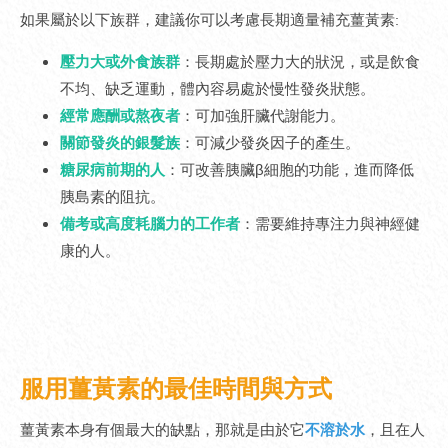
如果屬於以下族群，建議你可以考慮長期適量補充薑黃素:
壓力大或外食族群
：長期處於壓力大的狀況，或是飲食
不均、缺乏運動，體內容易處於慢性發炎狀態。
經常應酬或熬夜者
：可加強肝臟代謝能力。
關節發炎的銀髮族
：可減少發炎因子的產生。
糖尿病前期的人
：可改善胰臟β細胞的功能，進而降低
胰島素的阻抗。
備考或高度耗腦力的工作者
：需要維持專注力與神經健
康的人。
服用薑黃素的最佳時間與方式
薑黃素本身有個最大的缺點，那就是由於它
不溶於水
，且在人