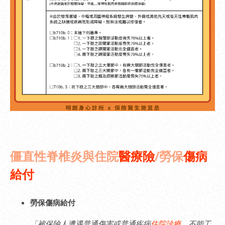
僵直性脊椎炎與住院
醫療險
/勞保
傷病
給付
勞保傷病給付
「被保險人遭遇普通傷害或普通疾病
住院診療
，不能工