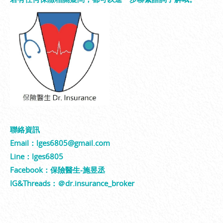
聯絡資訊
Email：lges6805@gmail.com
Line：lges6805
Facebook：保險醫生-施昱丞
IG&Threads：＠dr.insurance_broker