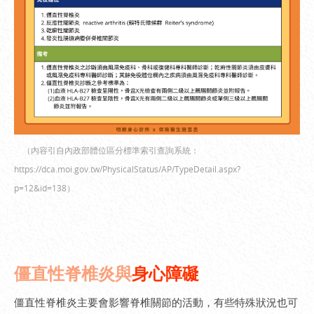
（內容引自內政部體位區分標準索引查詢系統：
https://dca.moi.gov.tw/PhysicalStatus/AP/TypeDetail.aspx?
p=12&id=138
）
僵直性脊椎炎與
身心障礙
僵直性脊椎炎主要會影響脊椎關節的活動，有些特殊狀況也可