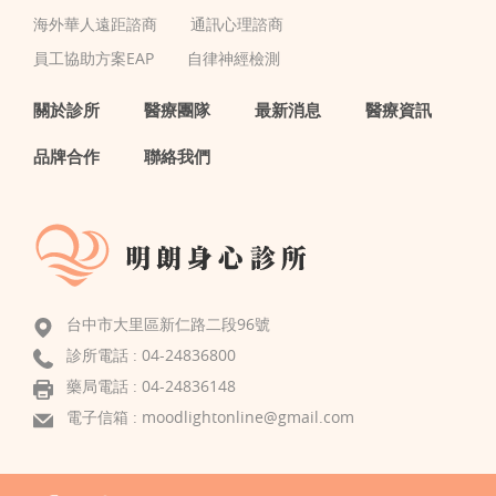
海外華人遠距諮商
通訊心理諮商
員工協助方案EAP
自律神經檢測
關於診所
醫療團隊
最新消息
醫療資訊
品牌合作
聯絡我們
台中市大里區新仁路二段96號
診所電話 :
04-24836800
藥局電話 : 04-24836148
電子信箱 :
moodlightonline@gmail.com