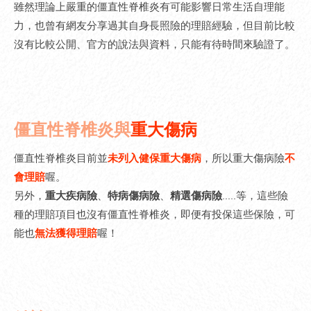
雖然理論上嚴重的僵直性脊椎炎有可能影響日常生活自理能
力，也曾有網友分享過其自身長照險的理賠經驗，但目前比較
沒有比較公開、官方的說法與資料，只能有待時間來驗證了。
僵直性脊椎炎與
重大傷病
僵直性脊椎炎目前並
未列入健保重大傷病
，所以重大傷病險
不
會理賠
喔。
另外，
重大疾病險
、
特病傷病險
、
精選傷病險
.....等，這些險
種的理賠項目也沒有僵直性脊椎炎，即便有投保這些保險，可
能也
無法獲得理賠
喔！