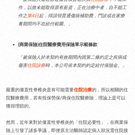
作，以致未能取得原有薪資，正在治療中者，自不能工
作之
第4日
起，得請領普通傷病補助費，門診或在家療
養期間均不在給付範圍。」
(商業保險)住院醫療費用保險單示範條款
「被保險人於本契約有效期間內因第二條約定之疾病或
傷害
住院診療
時，本公司依本契約約定給付保險金。」
嚴重的僵直性脊椎炎是有可能需要
住院治療
的，所以相關的住
院醫療費用，若有投保勞保/商保住院醫療險，理論上是可以
獲得理賠的。
然而，近年來對於僵直性脊椎炎的「住院必要性」，在商業保
險上引發了諸多爭議，即便原主治醫師認定病人狀況需住院接