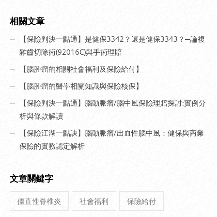
相關文章
【保險判決一點通】是健保3342？還是健保3343？─論複
雜齒切除術(92016C)與手術理賠
【腦腫瘤的相關社會福利及保險給付】
【腦腫瘤的醫學相關知識與保險核保】
【保險判決一點通】腦動脈瘤/腦中風保險理賠探討:實例分
析與條款解讀
【保險江湖一點訣】腦動脈瘤/出血性腦中風：健保與商業
保險的實務認定解析
文章關鍵字
僵直性脊椎炎
社會福利
保險給付