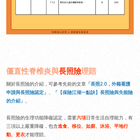
僵直性脊椎炎與
長照險
理賠
關於長照險的介紹，可參考先前的文章
「長照2.0，外籍看護
申請與長照險認定」
、
「【保險江湖一點訣】長照險與失能險
的介紹」
。
長照險的生理功能障礙認定，需要
六項
日常生活自理能力，有
三項以上嚴重障礙，包含
進食、移位、如廁、沐浴、平地行
動、更衣
才能理賠。