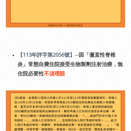
【113年評字第2056號】
─因「僵直性脊椎
炎」常態自費住院接受生物製劑注射治療，無
住院必要性
不須理賠