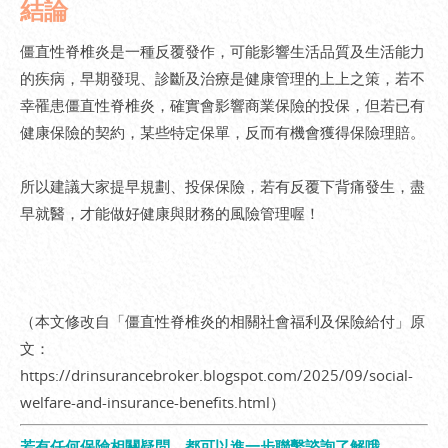
結論
僵直性脊椎炎是一種反覆發作，可能影響生活品質及生活能力
的疾病，早期發現、診斷及治療是健康管理的上上之策，若不
幸罹患僵直性脊椎炎，確實會影響商業保險的投保，但若已有
健康保險的契約，某些特定保單，反而有機會獲得保險理賠。
所以建議大家提早規劃、投保保險，若有反覆下背痛發生，盡
早就醫，才能做好健康與財務的風險管理喔！
（本文修改自「僵直性脊椎炎的相關社會福利及保險給付」原
文：
https://drinsurancebroker.blogspot.com/2025/09/social-
welfare-and-insurance-benefits.html
）
若有任何保險相關疑問，都可以進一步聯繫諮詢了解哦。