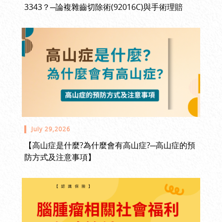
3343？─論複雜齒切除術(92016C)與手術理賠
July 29,2026
【高山症是什麼?為什麼會有高山症?─高山症的預
防方式及注意事項】