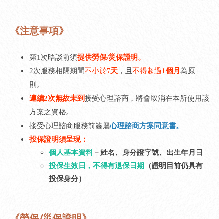
《注意事項》
第1次晤談前須
提供勞保/災保證明。
2次服務相隔期間
不小於
7天
，且
不得超過
1個月
為原
則。
連續2次無故未到
接受心理諮商，將會取消在本所使用該
方案之資格。
接受心理諮商服務前簽屬
心理諮商方案同意書。
投保證明須呈現：
個人基本資料
－姓名、身分證字號、出生年月日
投保生效日，不得有退保日期
（證明目前仍具有
投保身分）
《勞保/災保證明》