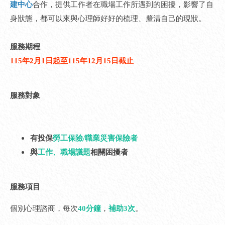
建中心
合作，提供工作者在職場工作所遇到的困擾，影響了自
身狀態，都可以來與心理師好好的梳理、釐清自己的現狀。
服務期程
115年2月1日起至115年12月15日截止
服務對象
有投保
勞工保險/職業災害保險者
與
工作、職場議題
相關困擾者
服務項目
個別心理諮商，每次
40分鐘
，
補助3次
。