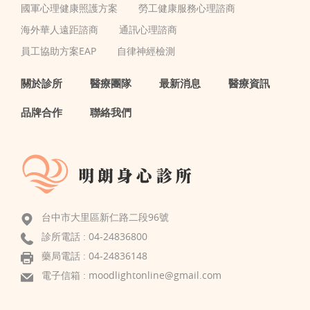
國軍心理健康照護方案
勞工健康服務心理諮商
海外華人遠距諮商
通訊心理諮商
員工協助方案EAP
自律神經檢測
關於診所
醫療團隊
最新消息
醫療資訊
品牌合作
聯絡我們
台中市大里區新仁路二段96號
診所電話 :
04-24836800
藥局電話 : 04-24836148
電子信箱 :
moodlightonline@gmail.com